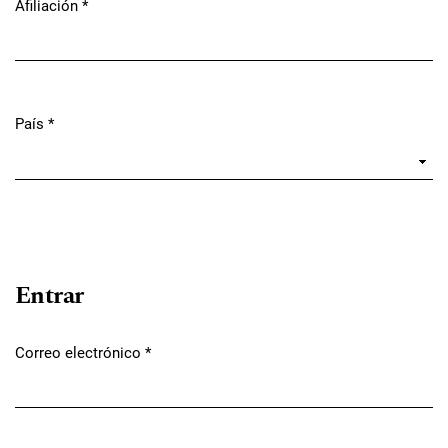
Afiliación
*
Obligatorio
País
*
Obligatorio
Entrar
Correo electrónico
*
Obligatorio