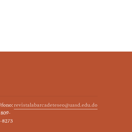
éfono:
revistalabarcadeteseo@uasd.edu.do
 809-
-8273