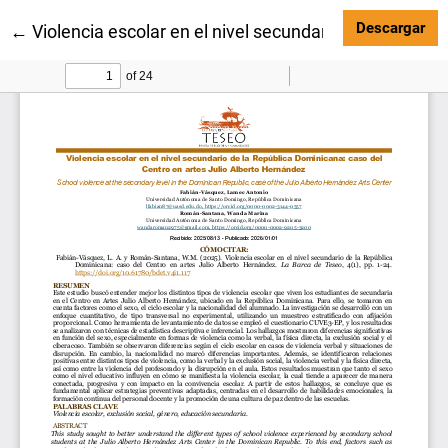
Des
Descargar
Volver a los detalles del artículo
←
Violencia escolar en el nivel secundario de la Repúb